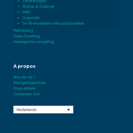
Zelfstandigen
Startup & Scale-up
KMO
Corporate
De 40 essentiele verkooptechnieken
Rekrutering
Sales Coaching
Strategische consulting
À propos
Wie zijn wij ?
Klantgetuigenissen
Onze artikels
Contacteer ons
Nederlands