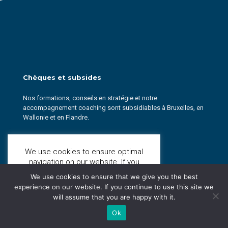
Chèques et subsides
Nos formations, conseils en stratégie et notre
accompagnement coaching sont subsidiables à Bruxelles, en
Wallonie et en Flandre.
En savoir plus
We use cookies to ensure optimal
navigation on our website. If you
continue to visit this site, we will
We use cookies to ensure that we give you the best
Nos services
consider that you accept to receive
experience on our website. If you continue to use this site we
them.
More Information
will assume that you are happy with it.
Ok
Contactez-nous!
Formations en vente
Ok
Indépendant
Open
Startup & Scale-up