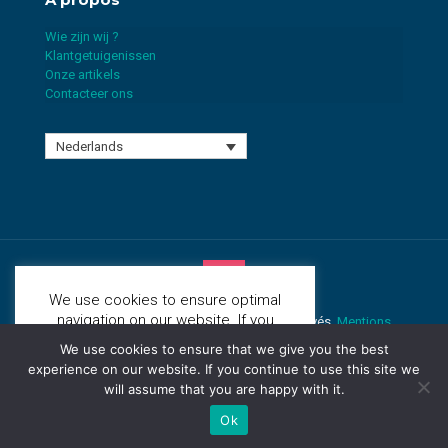
Wie zijn wij ?
Klantgetuigenissen
Onze artikels
Contacteer ons
Nederlands
We use cookies to ensure optimal
navigation on our website. If you
© 2026
BrightBiz
.Tous les droits sont réservés.
Mentions
continue to visit this site, we will
légales & Confidentialité
Site Web développé par
Studio48
.
We use cookies to ensure that we give you the best
consider that you accept to receive
experience on our website. If you continue to use this site we
them.
More Information
will assume that you are happy with it.
Ok
Contactez-nous!
Ok
Open